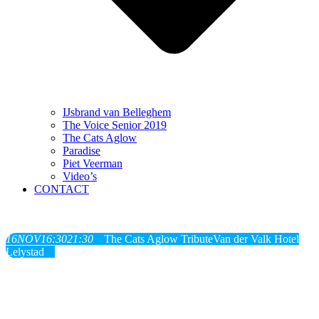
IJsbrand van Belleghem
The Voice Senior 2019
The Cats Aglow
Paradise
Piet Veerman
Video’s
CONTACT
16
NOV
16:30
21:30
The Cats Aglow Tribute
Van der Valk Hotel
Lelystad