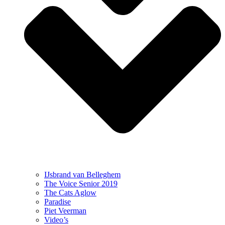
IJsbrand van Belleghem
The Voice Senior 2019
The Cats Aglow
Paradise
Piet Veerman
Video’s